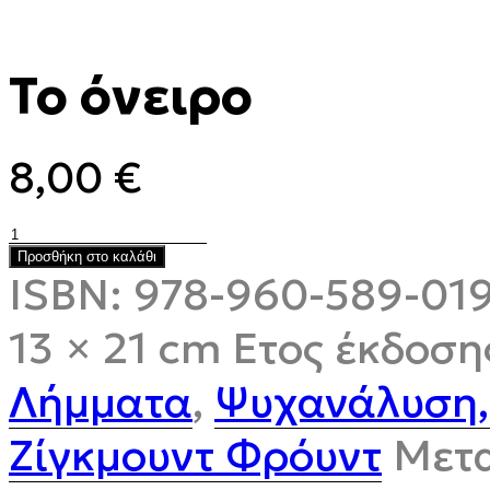
Το όνειρο
8,00
€
Το
όνειρο
Προσθήκη στο καλάθι
ποσότητα
ISBN:
978-960-589-01
13 × 21 cm
Ετος έκδοση
Λήμματα
,
Ψυχανάλυση,
Ζίγκμουντ Φρόυντ
Μετα