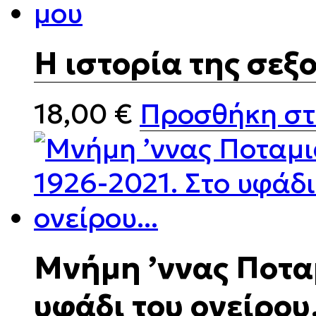
Η ιστορία της σεξ
18,00
€
Προσθήκη στ
Μνήμη ’ννας Ποταμ
υφάδι του ονείρο