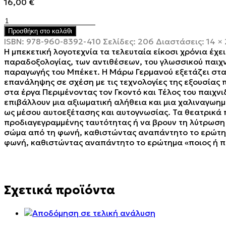
16,00
€
Το
ακατονόμαστο
Προσθήκη στο καλάθι
θέατρο
ISBN:
978-960-8392-410
Σελίδες:
206
Διαστάσεις:
14 ×
του
Η μπεκετική λογοτεχνία τα τελευταία είκοσι χρόνια έχει
Σάμουελ
παραδοξολογίας, των αντιθέσεων, του γλωσσικού παιχν
Μπέκετ
παραγωγής του Μπέκετ. Η Μάρω Γερμανού εξετάζει στα έ
ποσότητα
επανάληψης σε σχέση με τις τεχνολογίες της εξουσίας 
στα έργα Περιμένοντας τον Γκοντό και Τέλος του παιχνι
επιβάλλουν μια αξιωματική αλήθεια και μια χαλιναγωη
ως μέσου αυτοεξέτασης και αυτογνωσίας. Τα θεατρικά 
προδιαγεγραμμένης ταυτότητας ή να βρουν τη λύτρωση 
σώμα από τη φωνή, καθιστώντας αναπάντητο το ερώτημα
φωνή, καθιστώντας αναπάντητο το ερώτημα «ποιος ή πο
Σχετικά προϊόντα