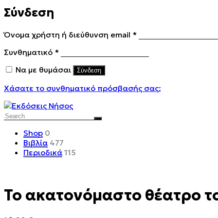
Σύνδεση
Απαιτείται
Όνομα χρήστη ή διεύθυνση email
*
Απαιτείται
Συνθηματικό
*
Να με θυμάσαι
Σύνδεση
Χάσατε το συνθηματικό πρόσβασής σας;
Search
Shop
0
Βιβλία
477
Περιοδικά
115
Το ακατονόμαστο θέατρο τ