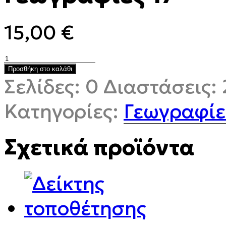
15,00
€
Γεωγραφίες
17
Προσθήκη στο καλάθι
ποσότητα
Σελίδες:
0
Διαστάσεις:
Κατηγορίες:
Γεωγραφίε
Σχετικά προϊόντα